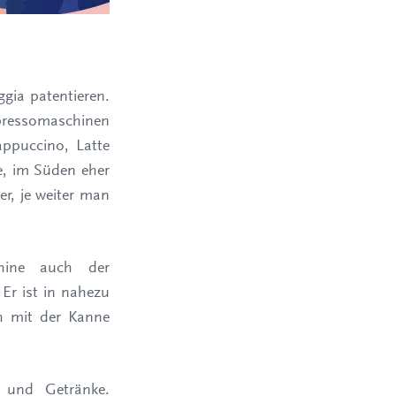
ggia patentieren.
spressomaschinen
appuccino, Latte
e, im Süden eher
r, je weiter man
chine auch der
Er ist in nahezu
h mit der Kanne
n und Getränke.