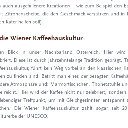
s auch ausgefallenere Kreationen – wie zum Beispiel den
it Zitronenscheibe, die den Geschmack verstärken und in
n Kater helfen soll).
 die Wiener Kaffeehauskultur
en Blick in unser Nachbarland Österreich. Hier wird
ebriert. Diese ist durch jahrzehntelange Tradition geprägt. 
ffeehauskultur, führt kein Weg vorbei an den klassischen K
en zu finden sind. Betritt man eines der besagten Kaffeeh
ndere Atmosphäre und: Marmortischchen, Thonetstühle und
 reicht. Hier wird der Kaffee nicht nur zelebriert, sondern
 lebendiger Treffpunkt, um mit Gleichgesinnten entspannt 
chen. Die Wiener Kaffeehauskultur zählt sogar seit 201
ulturerbe der UNESCO.