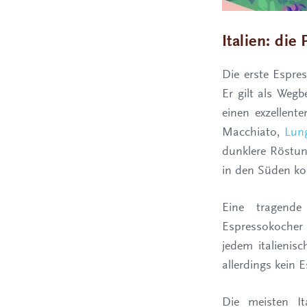
Italien: die
Die erste Espres
Er gilt als Weg
einen exzellent
Macchiato,
Lun
dunklere Röstun
in den Süden k
Eine tragende
Espressokocher 
jedem italieni
allerdings kein 
Die meisten It