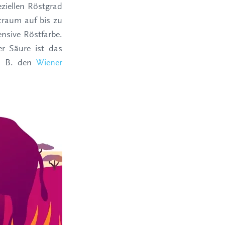
eziellen Röstgrad
traum auf bis zu
ensive Röstfarbe.
r Säure ist das
 z. B. den
Wiener