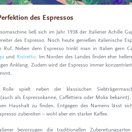
 Perfektion des Espressos
somaschine ließ sich im Jahr 1938 der Italiener Achille Ga
bereiter des Espresso. Noch heute genießen italienische E
en Ruf. Neben dem Espresso trinkt man in Italien gern C
go
und
Ristretto
. Im Norden des Landes finden eher heller
gen Anklang. Zudem wird der Espresso immer konzentrierte
ommt.
 Rolle spielt neben der klassischen Siebträgermas
(auch als Espressokanne, Caffettiera oder Moka bekannt). 
schen Haushalt zu finden. Entgegen des Namens lässt sic
Espresso zubereiten – wohl aber ein starker Kaffee.
aliener bevorzugen die traditionellen Zubereitungsarte