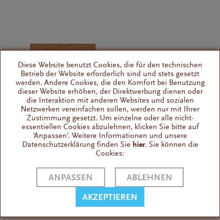
Diese Website benutzt Cookies, die für den technischen
Betrieb der Website erforderlich sind und stets gesetzt
werden. Andere Cookies, die den Komfort bei Benutzung
dieser Website erhöhen, der Direktwerbung dienen oder
die Interaktion mit anderen Websites und sozialen
Netzwerken vereinfachen sollen, werden nur mit Ihrer
Zustimmung gesetzt. Um einzelne oder alle nicht-
essentiellen Cookies abzulehnen, klicken Sie bitte auf
Wiedemann Mühlendeckel Eiche Eureka
'Anpassen'. Weitere Informationen und unsere
Mignon 300g
Datenschutzerklärung finden Sie
hier
. Sie können die
Cookies:
Mühlen
Für einen neuen Anstrich
ANPASSEN
ABLEHNEN
sofort lieferbar
49,00 € *
AKZEPTIEREN