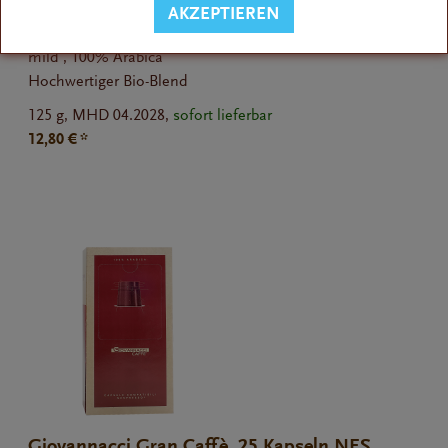
AKZEPTIEREN
mild , 100% Arabica
Hochwertiger Bio-Blend
125 g,
MHD 04.2028,
sofort lieferbar
12,80 € *
Giovannacci Gran Caffè, 25 Kapseln NES