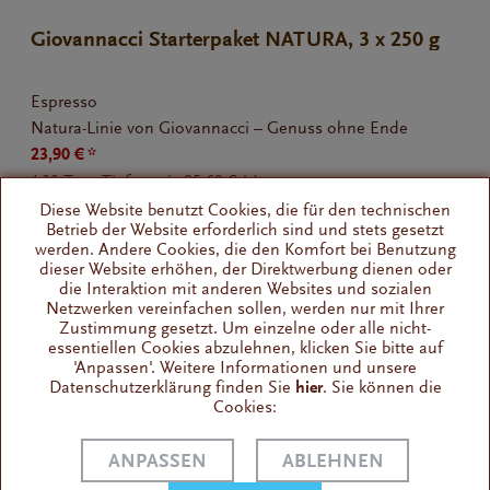
Giovannacci Starterpaket NATURA, 3 x 250 g
Espresso
Natura-Linie von Giovannacci – Genuss ohne Ende
23,90 € *
(
30-Tage-Tiefstpreis
25,60 € *
)
Diese Website benutzt Cookies, die für den technischen
Betrieb der Website erforderlich sind und stets gesetzt
werden. Andere Cookies, die den Komfort bei Benutzung
dieser Website erhöhen, der Direktwerbung dienen oder
die Interaktion mit anderen Websites und sozialen
Netzwerken vereinfachen sollen, werden nur mit Ihrer
Zustimmung gesetzt. Um einzelne oder alle nicht-
essentiellen Cookies abzulehnen, klicken Sie bitte auf
'Anpassen'. Weitere Informationen und unsere
Datenschutzerklärung finden Sie
hier
. Sie können die
Cookies:
ANPASSEN
ABLEHNEN
Giovannacci BIO Arabica, 25 Kapseln NES