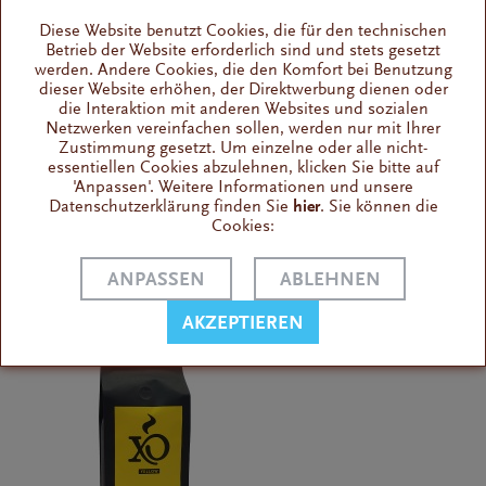
Diese Website benutzt Cookies, die für den technischen
Betrieb der Website erforderlich sind und stets gesetzt
werden. Andere Cookies, die den Komfort bei Benutzung
XO Nova, Bohne 500 g
dieser Website erhöhen, der Direktwerbung dienen oder
die Interaktion mit anderen Websites und sozialen
Netzwerken vereinfachen sollen, werden nur mit Ihrer
Zustimmung gesetzt. Um einzelne oder alle nicht-
mittelkräftig , 100 % Arabica
essentiellen Cookies abzulehnen, klicken Sie bitte auf
Ein Traum von einem Filterkaffee
'Anpassen'. Weitere Informationen und unsere
Datenschutzerklärung finden Sie
hier
. Sie können die
500 g,
MHD 07.2027,
sofort lieferbar
Cookies:
13,90 € *
ANPASSEN
ABLEHNEN
AKZEPTIEREN