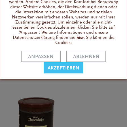
werden. Andere Cookies, die den Komfort bei Benutzung
dieser Website erhöhen, der Direktwerbung dienen oder
die Interaktion mit anderen Websites und sozialen
Netzwerken vereinfachen sollen, werden nur mit Ihrer
Zustimmung gesetzt. Um einzelne oder alle nicht-
essentiellen Cookies abzulehnen, klicken Sie bitte auf
Diemme Blu Intenso, 10 Kapseln NES
'Anpassen'. Weitere Informationen und unsere
Datenschutzerklärung finden Sie
hier
. Sie können die
Cookies:
mittelkräftig , 70 % Arabica
langanhaltender Nachgeschmack
ANPASSEN
ABLEHNEN
56 g,
MHD 04.2028,
sofort lieferbar
AKZEPTIEREN
von 3,40 € bis 3,70 € *