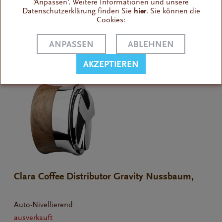
Verhilft zur perfekten Extraktion
'Anpassen'. Weitere Informationen und unsere
Datenschutzerklärung finden Sie
hier
. Sie können die
ausverkauft
Cookies:
von 44,90 € bis 49,90 € *
ANPASSEN
ABLEHNEN
AKZEPTIEREN
Clara Coffee Distributor Gravity Nussbaum,
58,5 mm
Auto-Nivellierend
ausverkauft