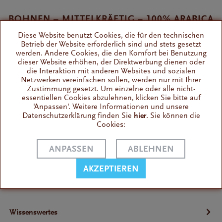
BOHNEN – MITTELKRÄFTIG – 100% ARABICA
Diese Website benutzt Cookies, die für den technischen
Schokoladige Bio Qualität aus Ligurien
Betrieb der Website erforderlich sind und stets gesetzt
handwerklich geröstet
werden. Andere Cookies, die den Komfort bei Benutzung
dieser Website erhöhen, der Direktwerbung dienen oder
die Interaktion mit anderen Websites und sozialen
Intensität
Netzwerken vereinfachen sollen, werden nur mit Ihrer
Zustimmung gesetzt. Um einzelne oder alle nicht-
Koffeingehalt
essentiellen Cookies abzulehnen, klicken Sie bitte auf
Cremabildung
'Anpassen'. Weitere Informationen und unsere
Datenschutzerklärung finden Sie
hier
. Sie können die
Bohnenbild
Cookies:
Vollautomaten
ANPASSEN
ABLEHNEN
Cappuccino
Espresso
AKZEPTIEREN
Kaffee
Wissenswertes