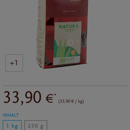
+1
33,90
€
*
(33,90 € / kg)
INHALT
1 kg
250 g