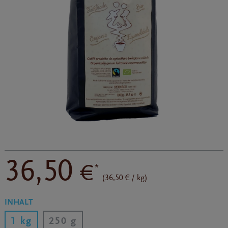
36,50
€
*
(36,50 € / kg)
INHALT
1 kg
250 g