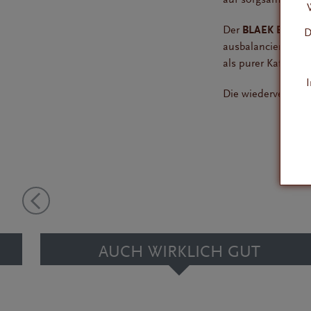
Der
BLAEK
Blonde
D
ausbalancierten Sä
als purer Kaffee -
I
Die wiederverschli
AUCH WIRKLICH GUT