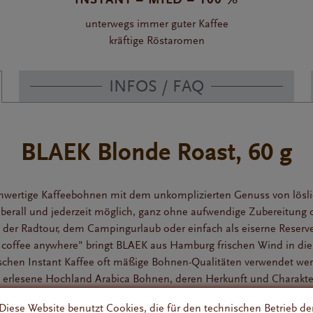
unterwegs immer guter Kaffee
kräftige Röstaromen
INFOS / FAQ
BLAEK Blonde Roast, 60 g
hwertige Kaffeebohnen mit dem unkomplizierten Genuss von lösl
überall und jederzeit möglich, ganz ohne aufwendige Zubereitung o
 der Radtour, dem Campingurlaub oder einfach als eiserne Reser
coffee anywhere" bringt BLAEK aus Hamburg frischen Wind in die
ssischen Instant Kaffee oft mäßige Bohnen-Qualitäten verwendet we
 erlesene Hochland Arabica Bohnen, deren Herkunft und Charakter
ideal erwiesen haben. Dabei setzt man sowohl auf Single Origin Ka
Diese Website benutzt Cookies, die für den technischen Betrieb de
wogene Kaffee Blends.