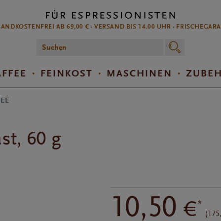
ANDKOSTENFREI AB 69,00 € · VERSAND BIS 14.00 UHR · FRISCHEGAR
AFFEE
FEINKOST
MASCHINEN
ZUBE
FEE
t, 60 g
10,50
€
*
(175,