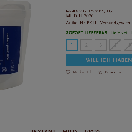
Inhalt
*
0.06 kg (
175,00 €
/ 1 kg)
MHD
11.2026
Artikel-Nr.
BK11
·
Versandgewich
SOFORT LIEFERBAR
· Lieferzeit
1
2
3
4
5
WILL ICH HABE
Merkzettel
Bewerten
INSTANT – MILD – 100 %