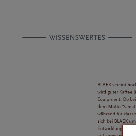
WISSENSWERTES
BLAEK vereint hoc
wird guter Kaffee 
Equipment. Ob bei
dem Motto "Great 
w
ährend für kla
sich bei BLAEK um
Entwicklungen als 
auf sorgsam ausge