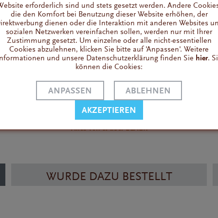
Website erforderlich sind und stets gesetzt werden. Andere Cookies
die den Komfort bei Benutzung dieser Website erhöhen, der
 Roast
weist Noten von Karamell und Bergamotte auf, punktet mit 
irektwerbung dienen oder die Interaktion mit anderen Websites u
sozialen Netzwerken vereinfachen sollen, werden nur mit Ihrer
ure und einem süßen Abgang. Durch seinen leichten Körper eignet 
Zustimmung gesetzt. Um einzelne oder alle nicht-essentiellen
 auch ohne Milch und Zucker.
Cookies abzulehnen, klicken Sie bitte auf 'Anpassen'. Weitere
nformationen und unsere Datenschutzerklärung finden Sie
hier
. S
eßbare Verpackung ergibt ca 20 Tassen Kaffee.
können die Cookies:
ANPASSEN
ABLEHNEN
AKZEPTIEREN
Fragen zum Artikel?
Alles von & über BLAEK
WURDE DAZU BESTELLT