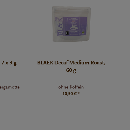
7 x 3 g
BLAEK Decaf Medium Roast,
60 g
ergamotte
ohne Koffein
10,50 € *