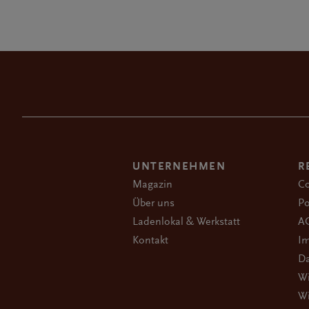
UNTERNEHMEN
R
Magazin
Co
Über uns
Po
Ladenlokal & Werkstatt
A
Kontakt
I
Da
Wi
Wi