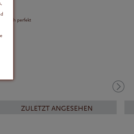
,
einer
nd
er sich perfekt
ie
ZULETZT ANGESEHEN