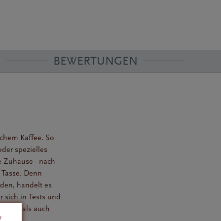
BEWERTUNGEN
ichem Kaffee. So
der spezielles
ve Zuhause -
nach
 Tasse. Denn
rden, handelt es
 sich in Tests und
ffees, als auch
r