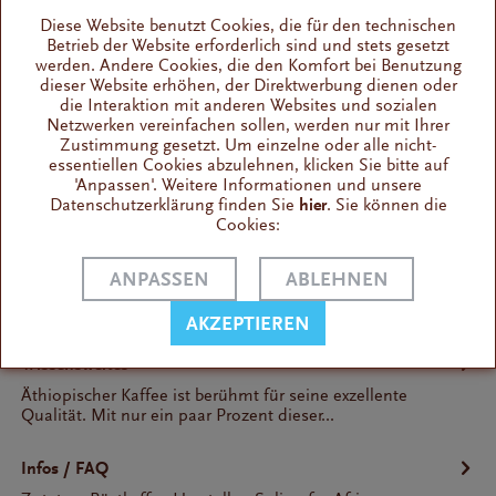
Diese Website benutzt Cookies, die für den technischen
Betrieb der Website erforderlich sind und stets gesetzt
Intensität
werden. Andere Cookies, die den Komfort bei Benutzung
dieser Website erhöhen, der Direktwerbung dienen oder
Koffeingehalt
die Interaktion mit anderen Websites und sozialen
Netzwerken vereinfachen sollen, werden nur mit Ihrer
Cremabildung
Zustimmung gesetzt. Um einzelne oder alle nicht-
Bohnenbild
essentiellen Cookies abzulehnen, klicken Sie bitte auf
'Anpassen'. Weitere Informationen und unsere
Vollautomaten
Datenschutzerklärung finden Sie
hier
. Sie können die
Cookies:
Cappuccino
Espresso
ANPASSEN
ABLEHNEN
Kaffee
AKZEPTIEREN
Wissenswertes
Äthiopischer Kaffee ist berühmt für seine exzellente
Qualität. Mit nur ein paar Prozent dieser...
Infos / FAQ