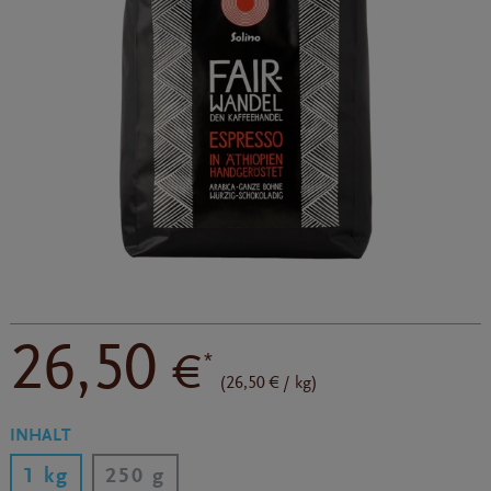
26,50
€
*
(26,50 € / kg)
INHALT
1 kg
250 g