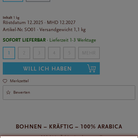
Inhalt
1 kg
Röstdatum
12.2025
·
MHD
12.2027
Artikel-Nr.
SO01
·
Versandgewicht
1,1 kg
SOFORT LIEFERBAR
· Lieferzeit 1-3 Werktage
1
2
3
4
5
WILL ICH HABEN
Merkzettel
Bewerten
BOHNEN – KRÄFTIG – 100% ARABICA
zu 100 % in Äthiopien hergestellt