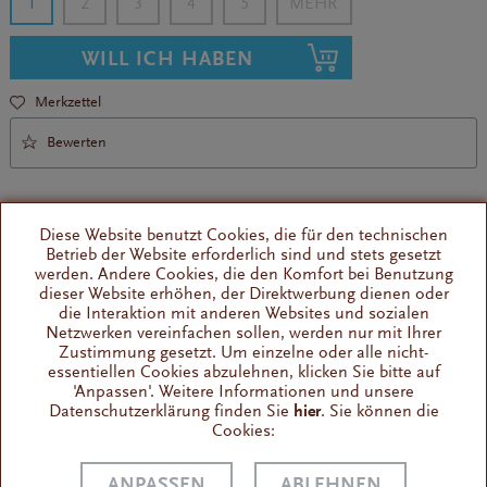
1
2
3
4
5
WILL ICH HABEN
Merkzettel
Bewerten
Diese Website benutzt Cookies, die für den technischen
Betrieb der Website erforderlich sind und stets gesetzt
werden. Andere Cookies, die den Komfort bei Benutzung
dieser Website erhöhen, der Direktwerbung dienen oder
Ersatzteil für Espressomaschinen
die Interaktion mit anderen Websites und sozialen
Auslauf lang
Netzwerken vereinfachen sollen, werden nur mit Ihrer
Zustimmung gesetzt. Um einzelne oder alle nicht-
essentiellen Cookies abzulehnen, klicken Sie bitte auf
'Anpassen'. Weitere Informationen und unsere
Wissenswertes
Datenschutzerklärung finden Sie
hier
. Sie können die
Auslauf als Ersatz für Siebträgermaschinen (2 Tassen lang, ø
Cookies:
3/8") Technische Daten:...
ANPASSEN
ABLEHNEN