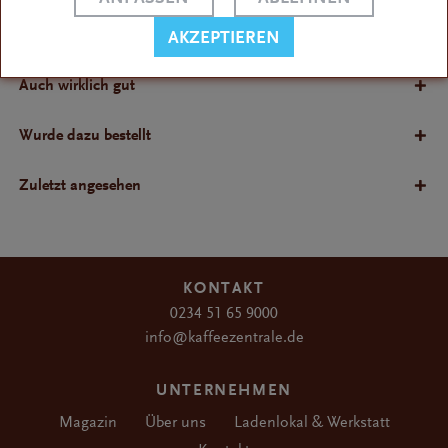
Bewertungen
AKZEPTIEREN
Bewertungen lesen, schreiben und diskutieren...
Auch wirklich gut
Wurde dazu bestellt
Zuletzt angesehen
KONTAKT
0234 51 65 9000
info@kaffeezentrale.de
UNTERNEHMEN
Magazin
Über uns
Ladenlokal & Werkstatt