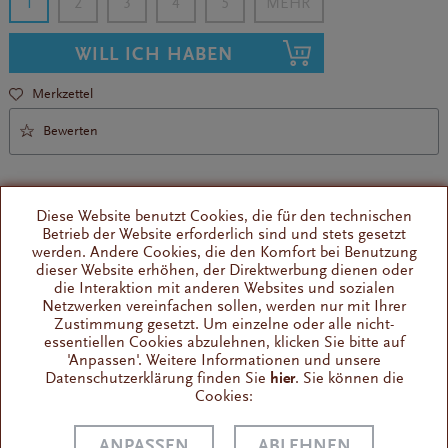
1
2
3
4
5
WILL ICH HABEN
Merkzettel
Bewerten
Diese Website benutzt Cookies, die für den technischen
Betrieb der Website erforderlich sind und stets gesetzt
werden. Andere Cookies, die den Komfort bei Benutzung
dieser Website erhöhen, der Direktwerbung dienen oder
Ersatzteil für Espressomaschinen
die Interaktion mit anderen Websites und sozialen
230V
Netzwerken vereinfachen sollen, werden nur mit Ihrer
Zustimmung gesetzt. Um einzelne oder alle nicht-
essentiellen Cookies abzulehnen, klicken Sie bitte auf
'Anpassen'. Weitere Informationen und unsere
Wissenswertes
Datenschutzerklärung finden Sie
hier
. Sie können die
Magnetventil 2 Wege mit vernickeltem Körper. Technische
Cookies:
Daten: Wegeanzahl: 2 Wege max. 13...
ANPASSEN
ABLEHNEN