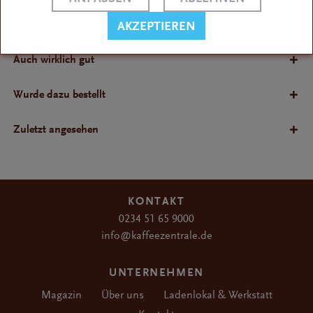
Bewertungen
AKZEPTIEREN
Bewertungen lesen, schreiben und diskutieren...
Auch wirklich gut
Wurde dazu bestellt
Zuletzt angesehen
KONTAKT
0234 51 65 9000
info@kaffeezentrale.de
UNTERNEHMEN
Magazin
Über uns
Ladenlokal & Werkstatt