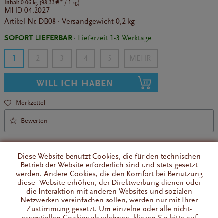
Inhalt
*
0.06 kg (
98,33 €
/ 1 kg)
MHD
04.2027
Artikel-Nr.
DB08
·
Versandgewicht
0,2 kg
SOFORT LIEFERBAR
· Lieferzeit 1-3 Werktage
1
2
3
4
5
WILL ICH HABEN
Merkzettel
Bewerten
Diese Website benutzt Cookies, die für den technischen
Betrieb der Website erforderlich sind und stets gesetzt
werden. Andere Cookies, die den Komfort bei Benutzung
dieser Website erhöhen, der Direktwerbung dienen oder
die Interaktion mit anderen Websites und sozialen
Fruchtige Teemischung
Netzwerken vereinfachen sollen, werden nur mit Ihrer
inspiriert von der Rhabarberschorle
Zustimmung gesetzt. Um einzelne oder alle nicht-
essentiellen Cookies abzulehnen, klicken Sie bitte auf