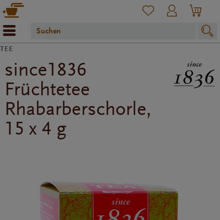
TEE
since1836
Früchtetee
Rhabarberschorle,
15 x 4 g