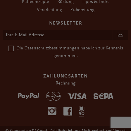
Kaffeerezepte
Röstung
Tipps & Tricks
Verarbeitung
Zubereitung
NEWSLETTER
Die
Datenschutzbestimmungen
habe ich zur Kenntnis
genommen.
ZAHLUNGSARTEN
Rechnung
*
© Kaffeezentrale DE GmbH –
alle Preise inkl. ges. MwSt. und evtl. zzgl.
Versand-