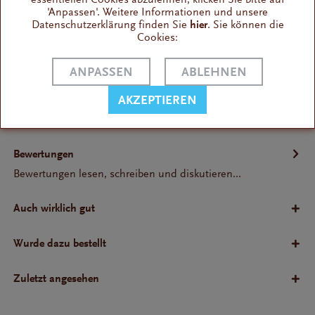
'Anpassen'. Weitere Informationen und unsere
Wissenswertes
Datenschutzerklärung finden Sie
hier
. Sie können die
Cookies:
Genau wie eine Rhabarberschorle schmeckt dieser Tee
natürlich nicht - geht ja auch nicht. Aber...
ANPASSEN
ABLEHNEN
Infos / FAQ
AKZEPTIEREN
Zutaten: Apfelstücke, Apfelwürfel, Hibiskusblüten,
Fliederbeeren, Aroma,...
Bewertungen
Bewertungen lesen, schreiben und diskutieren...
Auch wirklich gut
Wurde dazu bestellt
Zuletzt angesehen