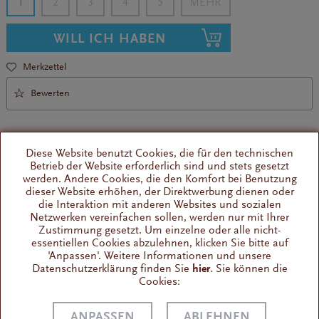
1
2
3
4
5
WILL ICH HABEN
Merkzettel
Bewerten
Diese Website benutzt Cookies, die für den technischen
Betrieb der Website erforderlich sind und stets gesetzt
werden. Andere Cookies, die den Komfort bei Benutzung
dieser Website erhöhen, der Direktwerbung dienen oder
Ersatzteil für Gaggia
die Interaktion mit anderen Websites und sozialen
z. B. passend für Gaggia New Classic (ab 2018)
Netzwerken vereinfachen sollen, werden nur mit Ihrer
Zustimmung gesetzt. Um einzelne oder alle nicht-
essentiellen Cookies abzulehnen, klicken Sie bitte auf
'Anpassen'. Weitere Informationen und unsere
Wissenswertes
Datenschutzerklärung finden Sie
hier
. Sie können die
Der Duschenhalter aus Edelstahl ist eine sehr gute
Cookies:
Alternative zu dem Aluminiumhalter, der vom...
ANPASSEN
ABLEHNEN