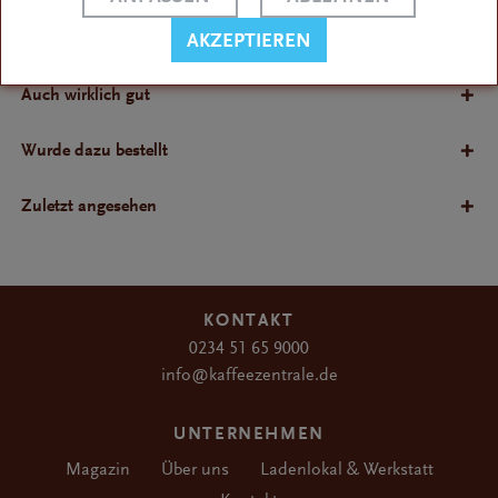
Bewertungen
AKZEPTIEREN
Bewertungen lesen, schreiben und diskutieren...
Auch wirklich gut
Wurde dazu bestellt
Zuletzt angesehen
KONTAKT
0234 51 65 9000
info@kaffeezentrale.de
UNTERNEHMEN
Magazin
Über uns
Ladenlokal & Werkstatt