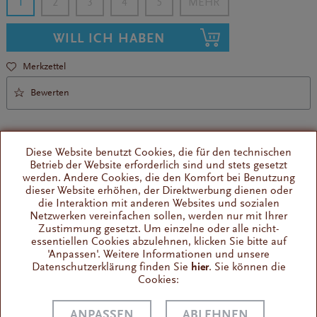
1
2
3
4
5
WILL ICH HABEN
Merkzettel
Bewerten
Diese Website benutzt Cookies, die für den technischen
Betrieb der Website erforderlich sind und stets gesetzt
werden. Andere Cookies, die den Komfort bei Benutzung
dieser Website erhöhen, der Direktwerbung dienen oder
Brühkopfdichtung La Piccola
die Interaktion mit anderen Websites und sozialen
Innendurchmesser 42 mm
Netzwerken vereinfachen sollen, werden nur mit Ihrer
Zustimmung gesetzt. Um einzelne oder alle nicht-
essentiellen Cookies abzulehnen, klicken Sie bitte auf
'Anpassen'. Weitere Informationen und unsere
Wissenswertes
Datenschutzerklärung finden Sie
hier
. Sie können die
Brühkopfdichtung La Piccola Technische Daten: 5 cm
Cookies:
Durchmesser (Innendurchmesser 4,2 cm),...
ANPASSEN
ABLEHNEN