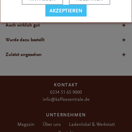
Bewertungen
AKZEPTIEREN
Bewertungen lesen, schreiben und diskutieren...
Auch wirklich gut
Wurde dazu bestellt
Zuletzt angesehen
KONTAKT
0234 51 65 9000
info@kaffeezentrale.de
UNTERNEHMEN
Magazin
Über uns
Ladenlokal & Werkstatt