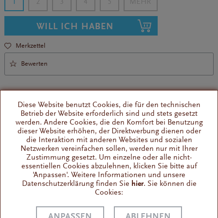
1
2
3
4
5
WILL ICH HABEN
Merkzettel
Bewerten
Diese Website benutzt Cookies, die für den technischen
Betrieb der Website erforderlich sind und stets gesetzt
werden. Andere Cookies, die den Komfort bei Benutzung
dieser Website erhöhen, der Direktwerbung dienen oder
Ergonomischer Pinsel
die Interaktion mit anderen Websites und sozialen
Sinnvoll und praktisch
Netzwerken vereinfachen sollen, werden nur mit Ihrer
Zustimmung gesetzt. Um einzelne oder alle nicht-
essentiellen Cookies abzulehnen, klicken Sie bitte auf
'Anpassen'. Weitere Informationen und unsere
Wissenswertes
Datenschutzerklärung finden Sie
hier
. Sie können die
Die Siebträgerbürste "Barista " ist der praktische Helfer von
Cookies:
Cilio, zur...
ANPASSEN
ABLEHNEN