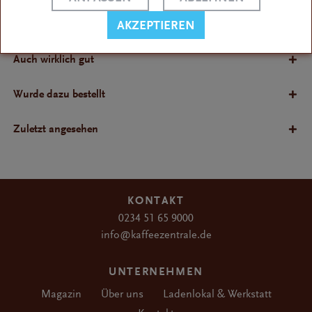
Bewertungen
AKZEPTIEREN
Bewertungen lesen, schreiben und diskutieren...
Auch wirklich gut
Wurde dazu bestellt
Zuletzt angesehen
KONTAKT
0234 51 65 9000
info@kaffeezentrale.de
UNTERNEHMEN
Magazin
Über uns
Ladenlokal & Werkstatt