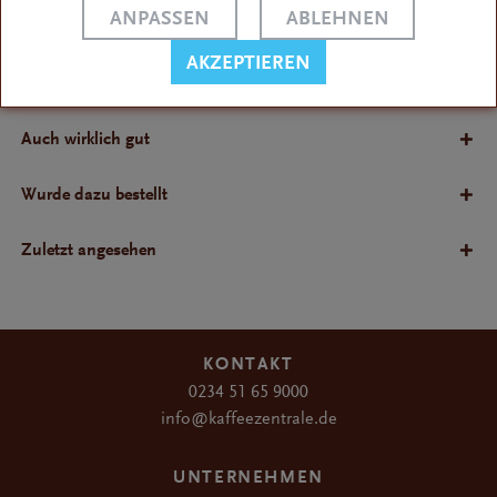
ANPASSEN
ABLEHNEN
Bewertungen
AKZEPTIEREN
Bewertungen lesen, schreiben und diskutieren...
Auch wirklich gut
Wurde dazu bestellt
Zuletzt angesehen
KONTAKT
0234 51 65 9000
info@kaffeezentrale.de
UNTERNEHMEN