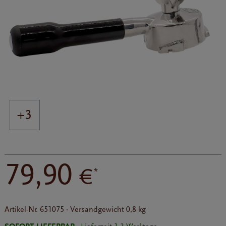
+3
79,90
€
*
Artikel-Nr.
651075
·
Versandgewicht
0,8 kg