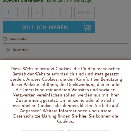
SOFORT LIEFERBAR
· Lieferzeit 1-3 Werktage
1
2
3
4
5
WILL ICH HABEN
Merkzettel
Bewerten
Diese Website benutzt Cookies, die für den technischen
Betrieb der Website erforderlich sind und stets gesetzt
werden. Andere Cookies, die den Komfort bei Benutzung
dieser Website erhöhen, der Direktwerbung dienen oder
die Interaktion mit anderen Websites und sozialen
Gute Handhabung
Netzwerken vereinfachen sollen, werden nur mit Ihrer
aus Edelstahl
Zustimmung gesetzt. Um einzelne oder alle nicht-
essentiellen Cookies abzulehnen, klicken Sie bitte auf
'Anpassen'. Weitere Informationen und unsere
Datenschutzerklärung finden Sie
hier
. Sie können die
Wissenswertes
Cookies:
Jetzt auch in Edelstahl statt Messing: Der Siebträger mit 2
Tassen Auslauf von Quick Mill. Er...