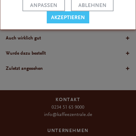
ANPASSEN
ABLEHNEN
Bewertungen
AKZEPTIEREN
Bewertungen lesen, schreiben und diskutieren...
Auch wirklich gut
Wurde dazu bestellt
Zuletzt angesehen
KONTAKT
0234 51 65 9000
info@kaffeezentrale.de
UNTERNEHMEN