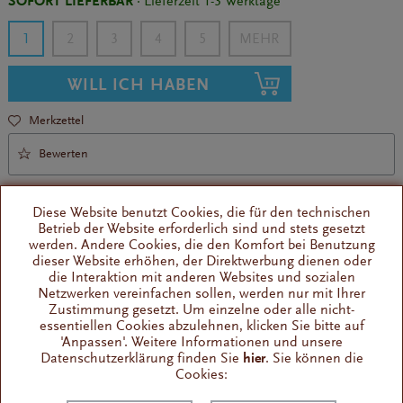
SOFORT LIEFERBAR
· Lieferzeit 1-3 Werktage
1
2
3
4
5
WILL ICH HABEN
Merkzettel
Bewerten
Diese Website benutzt Cookies, die für den technischen
Betrieb der Website erforderlich sind und stets gesetzt
werden. Andere Cookies, die den Komfort bei Benutzung
dieser Website erhöhen, der Direktwerbung dienen oder
die Interaktion mit anderen Websites und sozialen
Barista- Design
Netzwerken vereinfachen sollen, werden nur mit Ihrer
Espressotasse
Zustimmung gesetzt. Um einzelne oder alle nicht-
essentiellen Cookies abzulehnen, klicken Sie bitte auf
'Anpassen'. Weitere Informationen und unsere
Datenschutzerklärung finden Sie
hier
. Sie können die
Wissenswertes
Cookies:
Die 50 ml Espresso-Tasse mit Untertasse von ATT Caffè ist
gemacht für den perfekten kleinen...