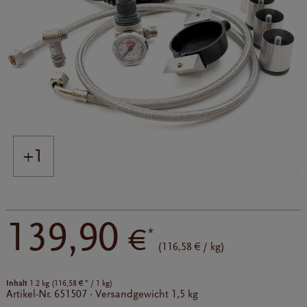
+1
139,90
€
*
(116,58 € / kg)
Inhalt
*
1.2 kg (
116,58 €
/ 1 kg)
Artikel-Nr.
651507
·
Versandgewicht
1,5 kg