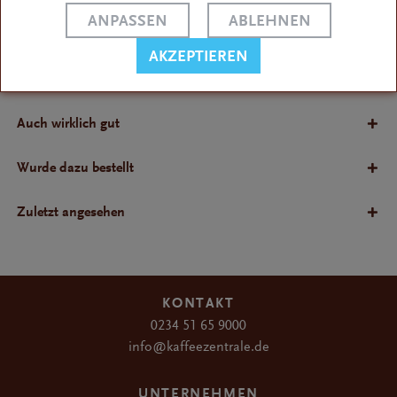
das manuelle Nachfüllen des...
ANPASSEN
ABLEHNEN
Bewertungen
AKZEPTIEREN
Bewertungen lesen, schreiben und diskutieren...
Auch wirklich gut
Wurde dazu bestellt
Zuletzt angesehen
KONTAKT
0234 51 65 9000
info@kaffeezentrale.de
UNTERNEHMEN