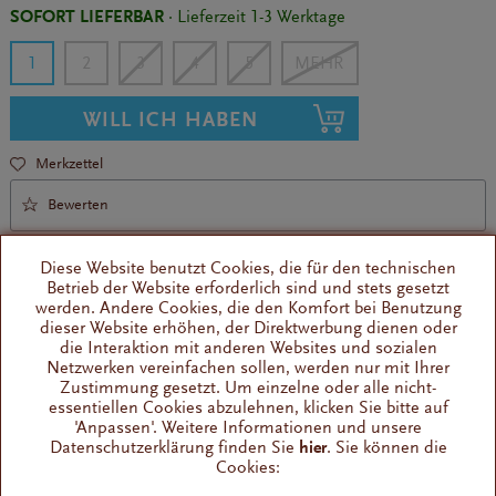
SOFORT LIEFERBAR
· Lieferzeit 1-3 Werktage
1
2
3
4
5
WILL ICH HABEN
Merkzettel
Bewerten
Diese Website benutzt Cookies, die für den technischen
Betrieb der Website erforderlich sind und stets gesetzt
werden. Andere Cookies, die den Komfort bei Benutzung
dieser Website erhöhen, der Direktwerbung dienen oder
die Interaktion mit anderen Websites und sozialen
Anschluss an das Wassernetz
Netzwerken vereinfachen sollen, werden nur mit Ihrer
Zustimmung gesetzt. Um einzelne oder alle nicht-
für Quick Mill
essentiellen Cookies abzulehnen, klicken Sie bitte auf
'Anpassen'. Weitere Informationen und unsere
Datenschutzerklärung finden Sie
hier
. Sie können die
Wissenswertes
Cookies:
Durch den Anschluss an das hauseigene Wassernetz entfällt