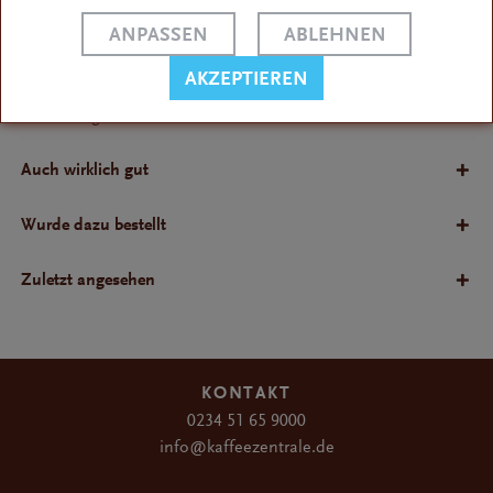
Ersatzteil für alle Siebträgergeräte von Quick Mill mit
Thermoblocksystem sowie bestimmte...
ANPASSEN
ABLEHNEN
AKZEPTIEREN
Bewertungen
Bewertungen lesen, schreiben und diskutieren...
Auch wirklich gut
Wurde dazu bestellt
Zuletzt angesehen
KONTAKT
0234 51 65 9000
info@kaffeezentrale.de