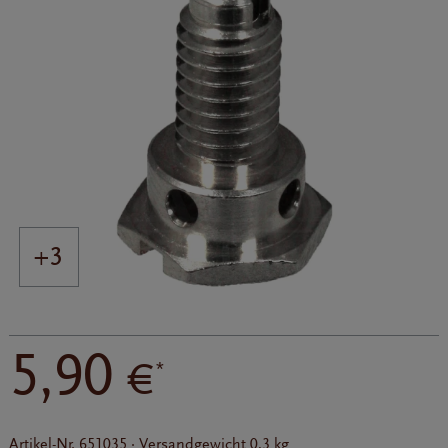
+3
5,90
€
*
Artikel-Nr.
651035
·
Versandgewicht
0,3 kg