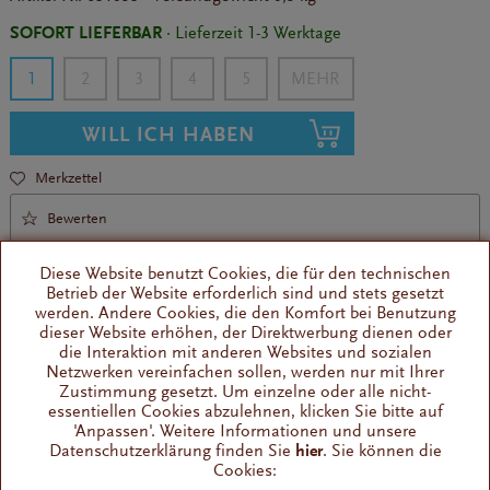
SOFORT LIEFERBAR
· Lieferzeit 1-3 Werktage
1
2
3
4
5
WILL ICH HABEN
Merkzettel
Bewerten
Diese Website benutzt Cookies, die für den technischen
Betrieb der Website erforderlich sind und stets gesetzt
werden. Andere Cookies, die den Komfort bei Benutzung
dieser Website erhöhen, der Direktwerbung dienen oder
die Interaktion mit anderen Websites und sozialen
Netzwerken vereinfachen sollen, werden nur mit Ihrer
Ersatzteil für Quick Mill und Poccino
Zustimmung gesetzt. Um einzelne oder alle nicht-
Passend für viele Modelle
essentiellen Cookies abzulehnen, klicken Sie bitte auf
'Anpassen'. Weitere Informationen und unsere
Datenschutzerklärung finden Sie
hier
. Sie können die
Cookies:
Wissenswertes