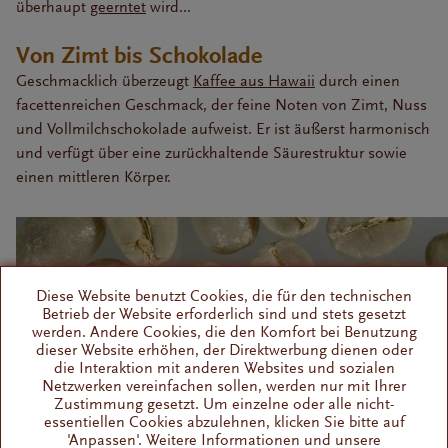
überhaupt
geerntet
wird...
Von Zimt bis Schokolade
Geschmacklich überzeugt
Kaffee aus Hawaii
durch einen
facettenreichen Geschmack, der feine Noten von Zimt, Nuss
und Vollmilchschokolade aufweist. Er ist äußerst harmonisch
und verfügt über eine zurückhaltende Säurestruktur sowie
einen mittleren Körper.
Diese Website benutzt Cookies, die für den technischen
Betrieb der Website erforderlich sind und stets gesetzt
werden. Andere Cookies, die den Komfort bei Benutzung
dieser Website erhöhen, der Direktwerbung dienen oder
die Interaktion mit anderen Websites und sozialen
Netzwerken vereinfachen sollen, werden nur mit Ihrer
Zustimmung gesetzt. Um einzelne oder alle nicht-
essentiellen Cookies abzulehnen, klicken Sie bitte auf
'Anpassen'. Weitere Informationen und unsere