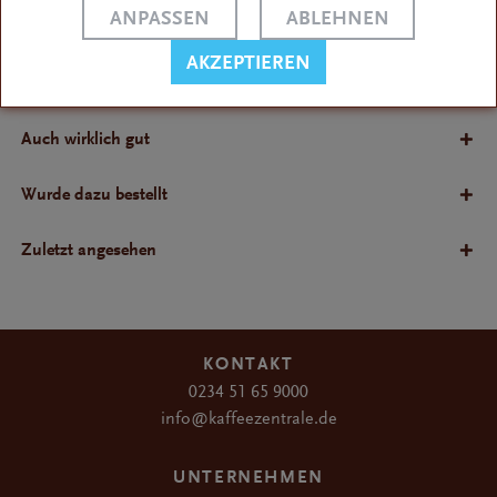
ANPASSEN
ABLEHNEN
Bewertungen
AKZEPTIEREN
Bewertungen lesen, schreiben und diskutieren...
Auch wirklich gut
Wurde dazu bestellt
Zuletzt angesehen
KONTAKT
0234 51 65 9000
info@kaffeezentrale.de
UNTERNEHMEN