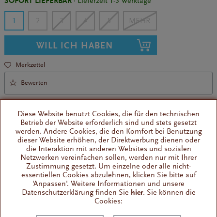
SOFORT LIEFERBAR
· Lieferzeit 1-3 Werktage
1
2
3
4
5
WILL ICH HABEN
Merkzettel
Bewerten
Diese Website benutzt Cookies, die für den technischen
Betrieb der Website erforderlich sind und stets gesetzt
werden. Andere Cookies, die den Komfort bei Benutzung
dieser Website erhöhen, der Direktwerbung dienen oder
die Interaktion mit anderen Websites und sozialen
Wohin sonst mit dem Kaffeesatz?
Netzwerken vereinfachen sollen, werden nur mit Ihrer
Würfelförmige Klopfkiste
Zustimmung gesetzt. Um einzelne oder alle nicht-
essentiellen Cookies abzulehnen, klicken Sie bitte auf
'Anpassen'. Weitere Informationen und unsere
Datenschutzerklärung finden Sie
hier
. Sie können die
Wissenswertes
Cookies:
Dieser Espresso Abschlagbehälter von JoeFrex aus schwarz
lackierter MDF zählt zu den Klassikern...